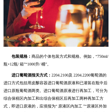
包装规格：
商品的个体包装方式和规格。例如，“
750ml/
瓶
×12
瓶
/
箱
”“1000
升
/
桶
”
。
进口葡萄酒报关方式：
2204.2100
及
2204.2200
葡萄酒的
进口方式包括用皮酿容器进口葡萄酒原液和已灌装在瓶中后
进口原瓶葡萄酒两类。进口葡萄酒原液进行再加工，可分为
综合保税区内加工和出综合保税区后再加工两种再加工方
式，即进口原液的，应填报为
“
原液区内加工
”“
原液区外加