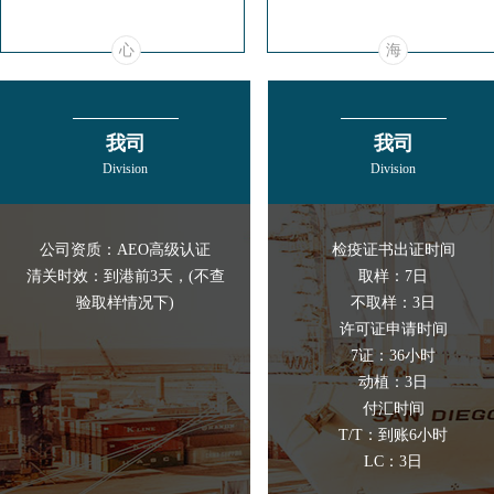
心
海
海
供
应
我司
我司
链
Division
Division
公司资质：AEO高级认证
检疫证书出证时间
清关时效：到港前3天，(不查
取样：7日
验取样情况下)
不取样：3日
许可证申请时间
7证：36小时
动植：3日
付汇时间
T/T：到账6小时
LC：3日