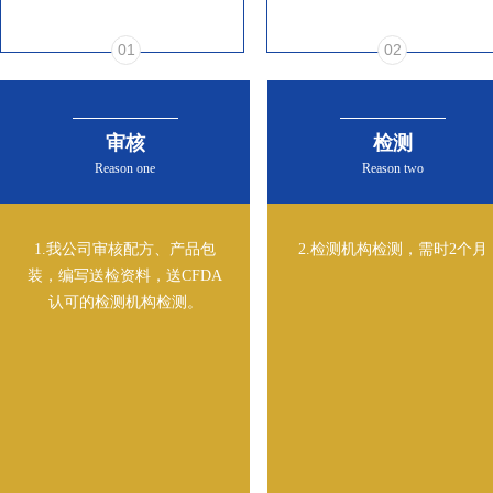
01
02
审核
检测
Reason one
Reason two
1.我公司审核配方、产品包
2.检测机构检测，需时2个月
装，编写送检资料，送CFDA
认可的检测机构检测。