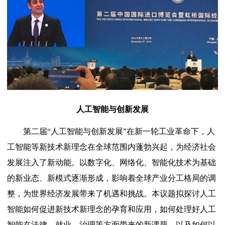
人工智能与创新发展
第二届
“人工智能与创新发展”在新一轮工业革命下，人
工智能等新技术新理念在全球范围内蓬勃兴起，为经济社会
发展注入了新动能。以数字化、网络化、智能化技术为基础
的新业态、新模式逐渐形成，影响着全球产业分工格局的调
整，为世界经济发展带来了机遇和挑战。本议题拟探讨人工
智能如何促进新技术新理念的孕育和应用，如何处理好人工
智能在法律、就业、治理等方面带来的新课题，以及如何以