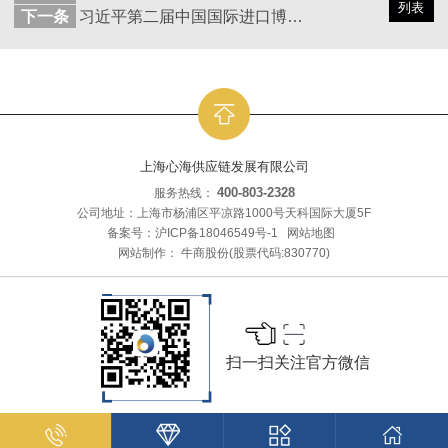
列表
下一条
习近平第二届中国国际进口博览会开幕式主旨演讲
上海心海供应链发展有限公司
400-803-2328
服务热线：
公司地址：上海市杨浦区平凉路1000号天科国际大厦5F
备案号：
沪ICP备18046549号-1
网站地图
网站制作：
牛商股份
(股票代码:830770)
扫一扫关注官方微信