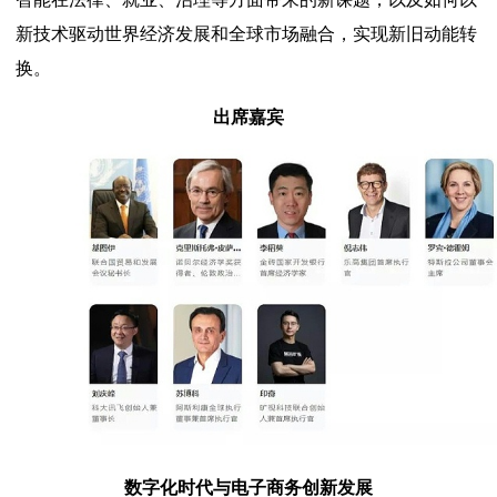
新技术驱动世界经济发展和全球市场融合，实现新旧动能转
换。
出席嘉宾
数字化时代与电子商务创新发展