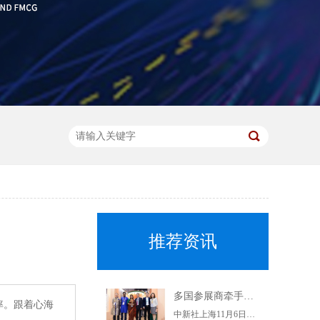
推荐资讯
多国参展商牵手上海杨浦企业 推动优质特色产品进入中国市场
率。跟着心海
中新社上海11月6日电(记者陈静)正在举行的第二届进博会上，上海交易团杨浦交易分团6日集中与7家参展商签约，6个采购订单落地。