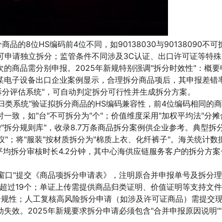
的8位HS编码前4位不同，如90138030与90138090不
可申请独立拆分；监管条件不同涉及3C认证、出口许可证等特
的商品需分别申报。2025年新规特别强调"拆分时效性"：概要
某电子设备出口企业案例显示，合理拆分商品项后，其申报差错率
项拆分评估系统"，可自动判定拆分可行性并生成拆分方案。
能归类系统"验证拟拆分商品的HS编码兼容性，前4位编码相同的
致，如"台"不可拆分为"个"；价值维度采用"加权平均法"分
增"拆分规则库"，收录8.7万条商品拆分案例供企业参考。典型拆
"；将"服装"按材质拆分为"棉质上衣、化纤裤子"。海关统计数据
%，平均拆分审核时长4.2分钟，其中心海供应链服务客户的拆分方
一窗口"提交《商品项拆分申请表》，注明原合并申报单号及拆分
不超过19个；单证上传需提供商品归类证明、价值证明等支持文
合规性；人工复核高风险拆分申请（如涉及许可证商品）需提交
失效。2025年新规要求拆分申请必须包含"合并申报原因说明"