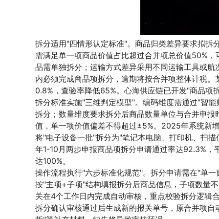
拆分适用"四情形认定标准"。商品归类差异要求拟拆分商品
需满足单一项商品价值占比超过合并项总价值50%，
品需单独拆分；运输方式差异采用不同运输工具或航次
内必须完成商品项拆分，逾期将按合并项整体计税。
0.8%，查验率降低65%。心海供应链已开发"商品
拆分标准实施"三维判定模型"。编码维度需通过"智
拆分；数量维度要求拆分后商品数量单位与合并申报时一
值，单一项价值偏差不得超过±5%。2025年系统新
将"电子设备一批"拆分为"笔记本电脑、打印机、扫描仪
年1-10月两步申报商品项拆分申请通过率达92.3
达100%。
操作流程执行"六步标准化规范"。拆分申请需在"单
按"主项+子项"结构填报拆分后商品信息，子项数量
关在4个工作日内完成自动审核，重点校验拆分逻辑
拆分确认审核通过后生成新的报关单号，原合并项自动