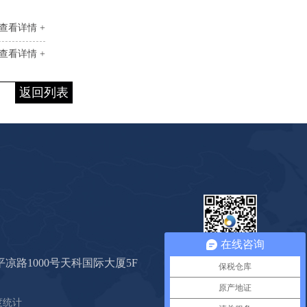
查看详情 +
查看详情 +
返回列表
在线咨询
心海公众号
凉路1000号天科国际大厦5F
保税仓库
原产地证
度统计