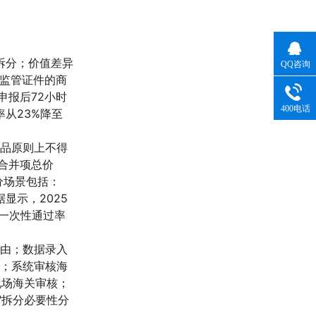
可拆分；价值差异
QQ咨询
殊监管证件的商
申报后72小时
400电话
从23%降至
商品原则上不得
摊合并项总价
分场景包括：
显示，2025
案一次性通过率
理由；数据录入
件；系统审核海
现场海关审核；
"拆分必要性分