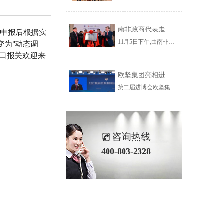
南非政商代表走进杨浦 走近欧坚集团共谋务实合作新契机
要申报后根据实
11月5日下午,由南非小企业发展部副部长玛丽·卡帕女士带队,南部非洲上海工商联谊总会组织南非政府官员、企业家、华人华侨社团成员一行53人到访杨浦区,参加“南非—杨浦投资促进对接会暨南非贸易港上海运营中心揭牌仪式”并参观了欧坚集团。
变为"动态调
口报关欢迎来
欧坚集团亮相进博会虹桥国际经济论坛看全球贸易新趋势
第二届进博会欧坚集团旗下欣海国际报关集团有限公司在服务贸易展区1.1B9-07为您服务！欢迎您的莅临,我们不见不散~
咨询热线
400-803-2328