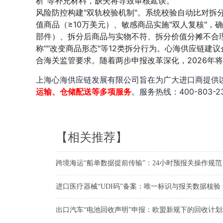
析"等补充材料，缺失将导致审核延误。
风险防控构建"双轨校验机制"。系统校验自动比对拆
值商品（≥10万美元）、敏感商品实施"双人复核"
部件）、拆分后商品与实物不符、拆分价值分摊不合理
称""改变商品形态"等12类拆分行为。心海供应链建
合海关监管要求。随着两步申报改革深化，2026年将
上海心海供应链发展有限公司旨在为广大进口商提供
运输、仓储配送等多项服务
。服务热线：400-803-2
【相关推荐】
跨境海运“船单数据提前传输”：24小时预报关操作规范
进口医疗器械“UDI码”备案：唯一标识与报关数据核验
出口汽车“电池回收声明”申报：欧盟新规下的回收计划