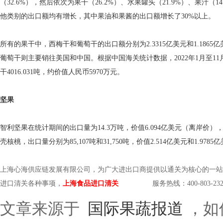
（32.6%），然后依次为果干（26.2%）、水果罐头（21.9%）、果汁（
他类别的出口额均有增长，其中果油和果酱的出口额增长了30%以上。
所有的果干中，西梅干和葡萄干的出口额分别为2.3315亿美元和1.18
葡萄干则主要销往美国和中国。根据中国海关统计数据，2022年1月至11月
干4016.031吨，约价值人民币5970万元。
坚果
智利坚果在统计期间的出口量为14.3万吨，价值6.094亿美元（离岸价）
壳核桃，出口量分别为85,107吨和31,750吨，价值2.514亿美元和1.9
上海心海供应链发展有限公司，为广大进出口商提供以通关为核心的一站
进口清关各种事项，
上海食品进口清关
服务热线：400-803-232
文章来源于
国际果蔬报道
，如