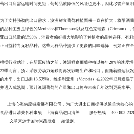
萄出口所需运输时间更短，葡萄品质降低的风险也更小，因此尽管产量明
为了支持强劲的出口需求，澳洲鲜食葡萄种植面积一直在扩大，将酿酒葡
的品种主要是绿色的Menindee和Thompson以及红色克瑞森（Crims
亚出口总量的近95%，消费者偏好极大地影响了种植者的品种选择。有籽红
正日益转向无籽品种。这些无籽品种提供了更多的口味选择，例如正在全
根据行业估计，在新冠疫情之前，澳洲鲜食葡萄种植以每年20%的速度增
23季而言，预计采收劳动力短缺将再次影响生产和出口，但随着航运状
的水平，出口达到13.5万吨。维多利亚州（Victoria）在2022年12
并进入成熟期，预计澳洲葡萄的产量和出口将在未来几年达到更高水平。
上海心海供应链发展有限公司，为广大进出口商提供以通关为核心的一
食品进口清关各种事项，上海食品进口清关 服务热线： 400-803-232
文章来源于
国际果蔬报道
，如侵删。