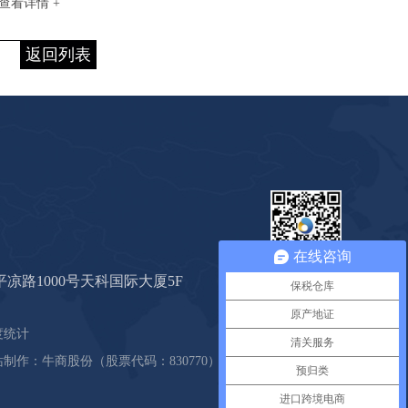
查看详情 +
返回列表
在线咨询
心海公众号
凉路1000号天科国际大厦5F
保税仓库
原产地证
度统计
清关服务
站制作：
牛商股份
（股票代码：830770）
预归类
进口跨境电商