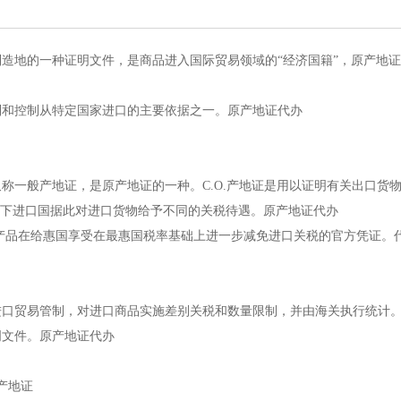
造地的一种证明文件，是商品进入国际贸易领域的“经济国籍”，原产地
制和控制从特定国家进口的主要依据之一。原产地证代办
O.产地证又称一般产地证，是原产地证的一种。C.O.产地证是用以证明有关出口
况下进口国据此对进口货物给予不同的关税待遇。原产地证代办
口产品在给惠国享受在最惠国税率基础上进一步减免进口关税的官方凭证。
贸易管制，对进口商品实施差别关税和数量限制，并由海关执行统计。FO
明文件。原产地证代办
产地证