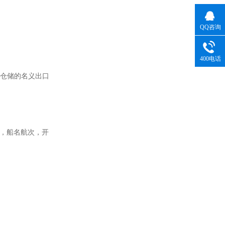
QQ咨询
400电话
链仓储的名义出口
商，船名航次，开