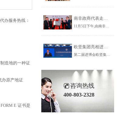
南非政商代表走进杨浦 走近欧坚集团共谋务实合作新契机
证代办服务热线：
11月5日下午,由南非小企业发展部副部长玛丽·卡帕女士带队,南部非洲上海工商联谊总会组织南非政府官员、企业家、华人华侨社团成员一行53人到访杨浦区,参加“南非—杨浦投资促进对接会暨南非贸易港上海运营中心揭牌仪式”并参观了欧坚集团。
欧坚集团亮相进博会虹桥国际经济论坛看全球贸易新趋势
第二届进博会欧坚集团旗下欣海国际报关集团有限公司在服务贸易展区1.1B9-07为您服务！欢迎您的莅临,我们不见不散~
货物制造地的一种证
代办原产地证
咨询热线
400-803-2328
RM E 证书是