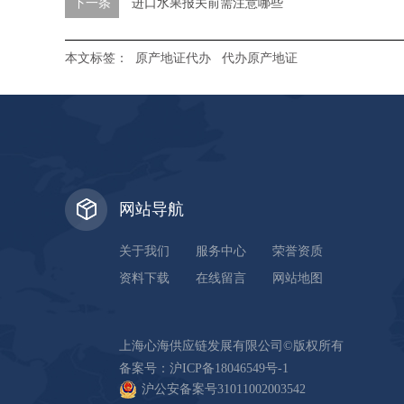
下一条
进口水果报关前需注意哪些
本文标签：
原产地证代办
代办原产地证
网站导航
关于我们
服务中心
荣誉资质
资料下载
在线留言
网站地图
上海心海供应链发展有限公司©版权所有
备案号：
沪ICP备18046549号-1
沪公安备案号31011002003542