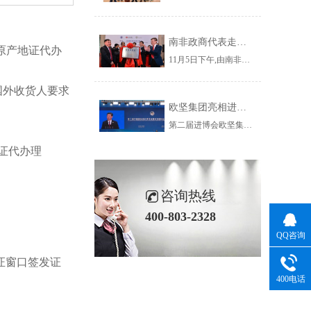
南非政商代表走进杨浦 走近欧坚集团共谋务实合作新契机
原产地证代办
11月5日下午,由南非小企业发展部副部长玛丽·卡帕女士带队,南部非洲上海工商联谊总会组织南非政府官员、企业家、华人华侨社团成员一行53人到访杨浦区,参加“南非—杨浦投资促进对接会暨南非贸易港上海运营中心揭牌仪式”并参观了欧坚集团。
国外收货人要求
欧坚集团亮相进博会虹桥国际经济论坛看全球贸易新趋势
第二届进博会欧坚集团旗下欣海国际报关集团有限公司在服务贸易展区1.1B9-07为您服务！欢迎您的莅临,我们不见不散~
证代办理
咨询热线
400-803-2328
QQ咨询
证窗口签发证
400电话