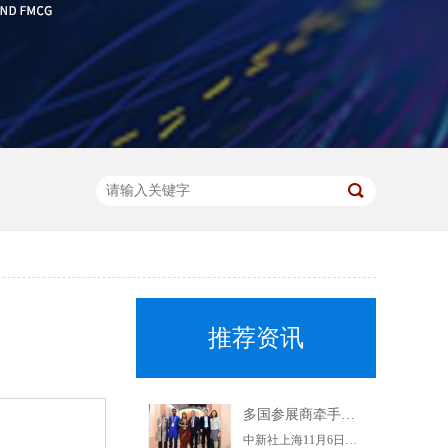
推荐资讯
多国参展商牵手上海杨浦企业 推动优质特色产品进入中国市场
中新社上海11月6日电(记者陈静)正在举行的第二届进博会上，上海交易团杨浦交易分团6日集中与7家参展商签约，6个采购订单落地。