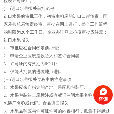
检疫许可证》。
(二)进口水果报关审批流程
进口水果的审批工作，初审由相应的进口口岸负责，国
家质检总局负责终审。审批在网上进行，整个工作流程
的时限为20个工作日。企业办理网上检疫审批应注意：
进口水果报关
1、审批应在合同签定前办理;
2、申请企业应该是收货人和签订合同者;
3、许可证的有效期为6个月;
4、仅能从批复的进境地点进口。
(三)进口水果报关过程中的注意事项
1、水果应来自指定的产地、果园和包装厂。
2、水果包装箱上应标注或有标识注明水果名称、产地、
包装厂名称或代码。食品进口报关
3、水果品种应与许可证许可的内容相符，数量不得超过