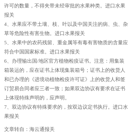
许可的数量，不得夹带未经审批的水果种类。进口水果
报关
4、水果应不带土壤、枝、叶以及中国关注的病、虫、杂
草等危险性有害生物。进口水果报关
5、水果中的农药残留、重金属等有毒有害物质的含量应
符合中国国家标准。进口水果报关
6、办理输出国/地区官方植物检疫证书。注意：用集装
箱装运的，应在证书上体现集装箱号；证书上的收货人
和已办理的《进境动植物检疫许可证》上的收货人和签
订贸易合同者应三者一致；如果双边协议有要求在证书
上体现特殊声明的，应声明。
7、双边协议有特殊要求的，按双边议定书执行。进口水
果报关
文章转自：
海云通报关