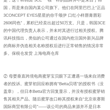
是，这个和韩国“3CE”一模一样的品牌并不是来自于韩
国，而是来自国内某公司旗下。他们在阿里巴巴上“正品
3CONCEPT EYES星星的你千颂伊 口红小样唇膏唇彩
2606同色”，累积已经卖出超过50万支。只是，韩国3CE
的中国代理负责人表示，并未对其进行过相关授权。腾
讯科技指出，类似的公司通过在国内抢注国外新兴品牌
的商标并伪造相关名称授权后进行正常销售的情况非常
多。保税仓发货 上海电商仓库
② 母婴垂直跨境电商蜜芽宝贝眼下正遭遇一场来自消费
者的投诉。蜜芽初回应称拥有“Betta贝塔”的授权书（没
盖章），但日本Betta官方回复显示，并没有授权蜜芽销
售其相关产品。随后蜜芽改口称其授权来自“北京依赛斯
国际商贸有限公司”——该公司的商品来源并不是日本