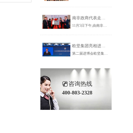
南非政商代表走进杨浦 走近欧坚集团共谋务实合作新契机
11月5日下午,由南非小企业发展部副部长玛丽·卡帕女士带队,南部非洲上海工商联谊总会组织南非政府官员、企业家、华人华侨社团成员一行53人到访杨浦区,参加“南非—杨浦投资促进对接会暨南非贸易港上海运营中心揭牌仪式”并参观了欧坚集团。
欧坚集团亮相进博会虹桥国际经济论坛看全球贸易新趋势
第二届进博会欧坚集团旗下欣海国际报关集团有限公司在服务贸易展区1.1B9-07为您服务！欢迎您的莅临,我们不见不散~
咨询热线
400-803-2328