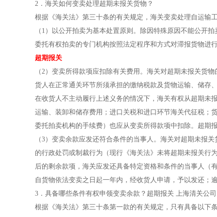
2．海关如何变卖处理超期未报关货物？
根据《海关法》第三十条的有关规定，海关变卖处理自运输
（1）以公开拍卖为基本处置原则。除因特殊原因不能公开拍
委托有权拍卖的专门机构按照法定程序和方式对滞报货物进
超期报关
（2）变卖所得款项应扣除有关费用。海关对超期未报关货物
货人在正常通关环节所须承担的缴纳税款及货物运输、储存
在收货人不主动履行上述义务的情况下，海关有权从超期未
运输、装卸和储存费用；进口关税和进口环节海关代征税；
委托拍卖机构的手续费）也应从变卖所得款项中扣除。超期
（3）变卖余款应发还符合条件的当事人。海关对超期未报关
的行政处罚或制裁行为（现行《海关法》未将超期未报关行
后的剩余款项，海关应发还具备特定资格和条件的当事人（
自货物依法变卖之日起一年内，经收货人申请，予以发还；
3．具备哪些条件有权申领变卖余款？超期报关 上海清关公司
根据《海关法》第三十条第一款的有关规定，只有具备以下条