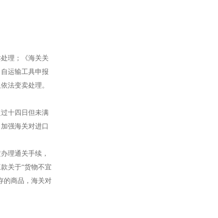
卖处理；《海关关
当自运输工具申报
取依法变卖处理。
超过十四日但未满
，加强海关对进口
定办理通关手续，
款关于“货物不宜
存的商品，海关对