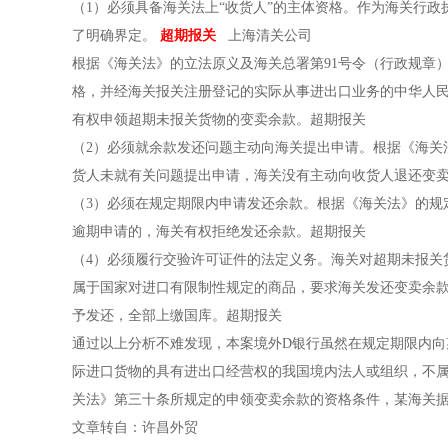
（1）必须具备海关法上“收货人”的主体资格。作为海关行
了明确界定。
超期报关
上海清关公司
根据《海关法》的立法原义及海关总署第91号令（行政规章
格，并经海关报关注册登记的实际从事进出口业务的中华人民
有权申领超期未报关货物的变卖余款。超期报关
（2）必须就余款发还问题主动向海关提出申请。根据《海关
货人未就有关问题提出申请，海关没有主动向收货人退还变卖
（3）必须在规定期限内申请发还余款。根据《海关法》的规
逾期申请的，海关有权拒绝发还余款。超期报关
（4）必须履行交验许可证件的法定义务。海关对超期未报关
属于国家对进口有限制性规定的商品，要求海关发还变卖余
予发还，全部上缴国库。超期报关
通过以上分析不难发现，本案境外D银行虽然在规定期限内
际进口货物的具有进出口经营权的我国境内法人或组织，不属
关法》第三十条所规定的申领变卖余款的资格条件，某海关
文章转自：许昌外贸