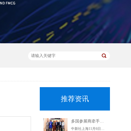
推荐资讯
多国参展商牵手上海杨浦企业 推动优质特色产品进入中国市场
中新社上海11月6日电(记者陈静)正在举行的第二届进博会上，上海交易团杨浦交易分团6日集中与7家参展商签约，6个采购订单落地。