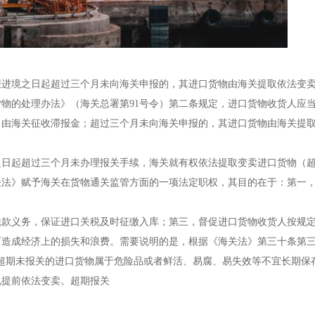
报进境之日起超过三个月未向海关申报的，其进口货物由海关提取依法变
物的处理办法》（海关总署第91号令）第二条规定，进口货物收货人应
，由海关征收滞报金；超过三个月未向海关申报的，其进口货物由海关提
之日起超过三个月未办理报关手续，海关就有权依法提取变卖进口货物（
关法》赋予海关在货物通关监管方面的一项法定职权，其目的在于：第一
税款义务，保证进口关税及时征缴入库；第三，督促进口货物收货人按规
造成经济上的损失和浪费。需要说明的是，根据《海关法》第三十条第三
超期未报关的进口货物属于危险品或者鲜活、易腐、易失效等不宜长期保
况提前依法变卖。超期报关