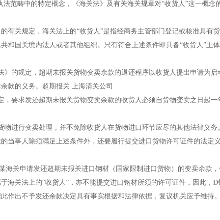
政执法范畴中的特定概念，《海关法》及有关海关规章对“收货人”这一概念
）的有关规定，海关法上的“收货人”是指经商务主管部门登记或核准具有
共和国关境内法人或者其他组织。只有符合上述条件即具备“收货人”主
法》的规定，超期未报关货物变卖余款的退还程序以收货人提出申请为启
余款的义务。超期报关 上海清关公司
定，要求发还超期未报关货物变卖余款的收货人必须自货物变卖之日起一
货物进行变卖处理，并不免除收货人在货物进口环节应尽的其他法律义务
款的当事人除须满足上述条件外，还要履行提交进口货物许可证件的法定
向某海关申请发还超期未报关进口钢材（国家限制进口货物）的变卖余款，
于海关法上的“收货人”，亦不能提交进口钢材所须的许可证件，因此，D
据此作出不予发还余款决定具有事实根据和法律依据，复议机关应予维持