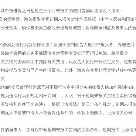
工具申报进境之日起超过三个月未报关的进口货物应遵循以下原则：
卖的货物外，海关提取变卖超期未报关货物均应根据《中华人民共和国拍
行公开拍卖，确保被变卖货物以合理价格成交，保障国家利益及当事人的
的变卖处理行为就法律性质而言属于强制收货人履行申报义务、办理进口
、装卸等费用的义务不能因海关对货物变卖处理而得以免除。超期报关
报关货物的变卖款项中扣除有关费用，代收货人执行部分法定义务。这些
货物被提取变卖前已产生的滞报金。此外，海关在变卖处理货物过程中实
报关
货物的变卖处理行为属于对不履行法定申报义务的收货人施加的强制措施
为视为违法行为并规定相应罚则），因此，对于超期未报关货物变卖所得
有关资格和条件下文论述）。根据《海关法》第三十条的规定，超期未报
逾期无人申请或申请人不符合发还条件的，余款上缴国库。上海清关公司
件的当事人，才有权申领超期未报关货物的变卖余款。超期报关 上海清