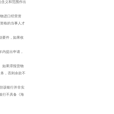
的含义和范围作出
货物进口经营资
体资格的当事人才
动要件，如果收
年内提出申请，
。如果滞报货物
义务，否则余款不
但该银行并非实
银行不具备《海
。