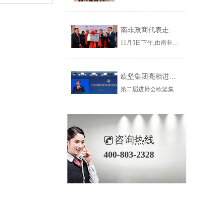
南非政商代表走进杨浦 走近欧坚集团共谋务实合作新契机
11月5日下午,由南非小企业发展部副部长玛丽·卡帕女士带队,南部非洲上海工商联谊总会组织南非政府官员、企业家、华人华侨社团成员一行53人到访杨浦区,参加“南非—杨浦投资促进对接会暨南非贸易港上海运营中心揭牌仪式”并参观了欧坚集团。
欧坚集团亮相进博会虹桥国际经济论坛看全球贸易新趋势
第二届进博会欧坚集团旗下欣海国际报关集团有限公司在服务贸易展区1.1B9-07为您服务！欢迎您的莅临,我们不见不散~
咨询热线
400-803-2328