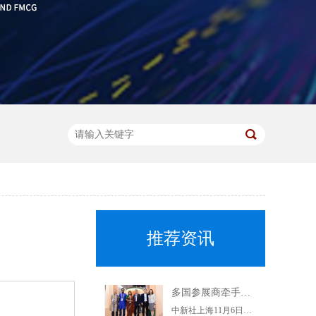
推荐资讯
多国参展商牵手上海杨浦企业 推动优质特色产品进入中国市场
中新社上海11月6日电(记者陈静)正在举行的第二届进博会上，上海交易团杨浦交易分团6日集中与7家参展商签约，6个采购订单落地。