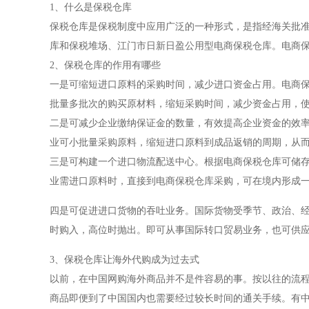
1、什么是保税仓库
保税仓库是保税制度中应用广泛的一种形式，是指经海关批
库和保税堆场、江门市日新日盈公用型电商保税仓库。电商
2、保税仓库的作用有哪些
一是可缩短进口原料的采购时间，减少进口资金占用。电商
批量多批次的购买原材料，缩短采购时间，减少资金占用，
二是可减少企业缴纳保证金的数量，有效提高企业资金的效率
业可小批量采购原料，缩短进口原料到成品返销的周期，从
三是可构建一个进口物流配送中心。根据电商保税仓库可储
业需进口原料时，直接到电商保税仓库采购，可在境内形成
四是可促进进口货物的吞吐业务。国际货物受季节、政治、
时购入，高位时抛出。即可从事国际转口贸易业务，也可供
3、保税仓库让海外代购成为过去式
以前，在中国网购海外商品并不是件容易的事。按以往的流
商品即便到了中国国内也需要经过较长时间的通关手续。有中