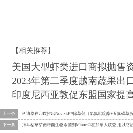
【相关推荐】
美国大型虾类进口商拟抛售资产
2023年第二季度越南蔬果出
印度尼西亚敦促东盟国家提
上一条
科迪华在印度推出Novixid™除草剂（氯氟吡啶酯+五氟磺草
下一条
拜耳枯草芽孢杆菌生物杀菌剂Minuet®在加拿大获登 用以