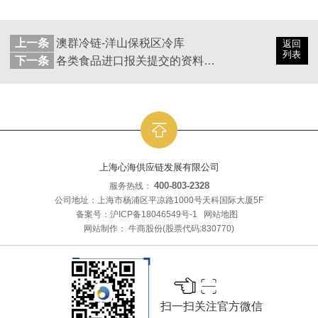
上一条
澳群冷链-洋山保税区冷库
返回
列表
下一条
各类食品进口报关提交的资料有哪些区别？
上海心海供应链发展有限公司
400-803-2328
服务热线：
公司地址：上海市杨浦区平凉路1000号天科国际大厦5F
备案号：
沪ICP备18046549号-1
网站地图
网站制作：
牛商股份
(股票代码:830770)
扫一扫关注官方微信