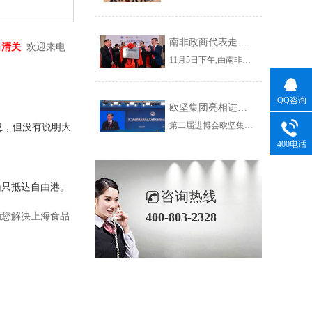
南非政商代表走进杨浦 走近欧坚集团共谋务实合作新契机
口清关
欢迎来电
11月5日下午,由南非小企业发展部副部长玛丽·卡帕女士带队,南部非洲上海工商联谊总会组织南非政府官员、企业家、华人华侨社团成员一行53人到访杨浦区,参加“南非—杨浦投资促进对接会暨南非贸易港上海运营中心揭牌仪式”并参观了欧坚集团。
QQ咨询
欧坚集团亮相进博会虹桥国际经济论坛看全球贸易新趋势
第二届进博会欧坚集团旗下欣海国际报关集团有限公司在服务贸易展区1.1B9-07为您服务！欢迎您的莅临,我们不见不散~
息，但没有说明大
400电话
船只抵达自由港。
咨询热线
400-803-2328
为您解决上海食品