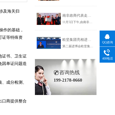
涉及海关归
南非政商代表走进杨浦 走近欧坚集团共谋务实合作新契机
11月5日下午,由南非小企业发展部副部长玛丽·卡帕女士带队,南部非洲上海工商联谊总会组织南非政府官员、企业家、华人华侨社团成员一行53人到访杨浦区,参加“南非—杨浦投资促进对接会暨南非贸易港上海运营中心揭牌仪式”并参观了欧坚集团。
操作的基础，
可证等特殊资
欧坚集团亮相进博会虹桥国际经济论坛看全球贸易新趋势
QQ咨询
第二届进博会欧坚集团旗下欣海国际报关集团有限公司在服务贸易展区1.1B9-07为您服务！欢迎您的莅临,我们不见不散~
地证书、卫生证
400电话
免因单证问题造
咨询热线
199-2178-0660
核、成分检测、
出口商提供整合