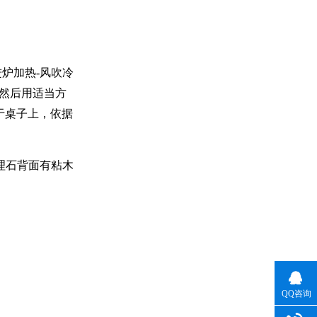
进炉加热
-
风吹冷
然后用适当方
于桌子上，依据
理石背面有粘木
QQ咨询