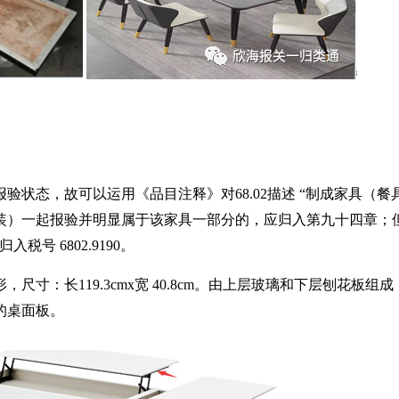
报验状态，故可以运用《品目注释》对
68.02
描述
“
制成家具（餐
装）一起报验并明显属于该家具一部分的，应归入第九十四章；
归入税号
6802.9190
。
形，尺寸：长
119.3cmx
宽
40.8cm
。由上层玻璃和下层刨花板组成
的桌面板。