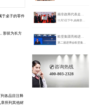
南非政商代表走进杨浦 走近欧坚集团共谋务实合作新契机
属于桌子的零件
11月5日下午,由南非小企业发展部副部长玛丽·卡帕女士带队,南部非洲上海工商联谊总会组织南非政府官员、企业家、华人华侨社团成员一行53人到访杨浦区,参加“南非—杨浦投资促进对接会暨南非贸易港上海运营中心揭牌仪式”并参观了欧坚集团。
，形状为长方
欧坚集团亮相进博会虹桥国际经济论坛看全球贸易新趋势
第二届进博会欧坚集团旗下欣海国际报关集团有限公司在服务贸易展区1.1B9-07为您服务！欢迎您的莅临,我们不见不散~
咨询热线
400-803-2328
下列各品目注释
九章所列其他材