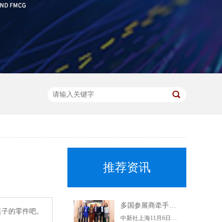
推荐资讯
多国参展商牵手上海杨浦企业 推动优质特色产品进入中国市场
桌子的零件吧。
中新社上海11月6日电(记者陈静)正在举行的第二届进博会上，上海交易团杨浦交易分团6日集中与7家参展商签约，6个采购订单落地。