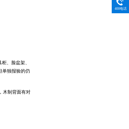
400电话
具柜、脸盆架、
但单独报验的仍
，木制背面有对