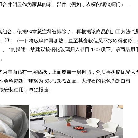
组合并明显作为家具的零、部件（例如，衣橱的镶镜橱门）
...
其组合，依据
94
章总注释被排除了，再根据该商品的加工方法
“
，即：（一）将玻璃件再加热，直至其变软但又不致软得变形，
）。
”
的描述，故建议按钢化玻璃归入品目
70.07
项下。该商品用
。
艺为表面贴有一层贴纸，上面覆盖一层树脂，然后再树脂抛光大
不会容易断。规格为
598*298*22mm
，大理石的花色为黑白根
接安装使用，单独报验。