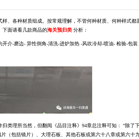
式样、各种材质组成。按常规理解，不管何种材质、何种样式都
。下面请看几款商品的
海关预归类
分析：
为开介
-
磨边
-
异性倒角
-
清洗
-
进炉加热
-
风吹冷却
-
喷油
-
检验
-
包装
件归类理所当然，但翻阅《品目注释》
94
章总注释可知：
“
除了
璃片（包括镜片）、大理石板、其他石板或第六十八章或第六十