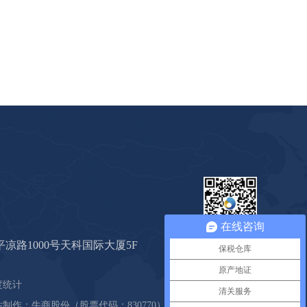
在线咨询
心海公众号
凉路1000号天科国际大厦5F
保税仓库
原产地证
度统计
清关服务
站制作：
牛商股份
（股票代码：830770）