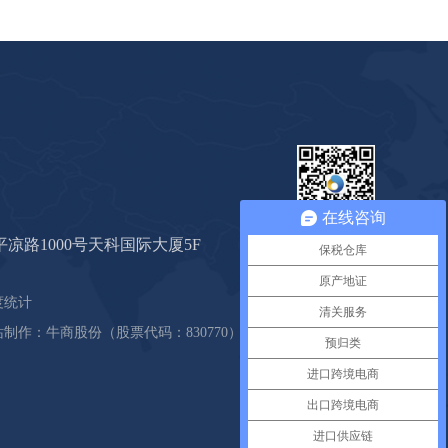
在线咨询
心海公众号
凉路1000号天科国际大厦5F
保税仓库
原产地证
度统计
清关服务
站制作：
牛商股份
（股票代码：830770）
预归类
进口跨境电商
出口跨境电商
进口供应链