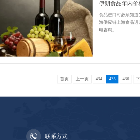
伊朗食品年内价
食品进口时必须知道
海供应链上海食品进
电咨询。
首页
上一页
434
435
436
联系方式