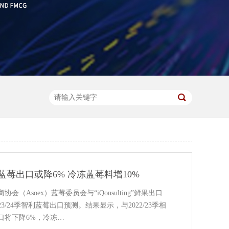
莓出口或降6% 冷冻蓝莓料增10%
（Asoex）蓝莓委员会与“iQonsulting”鲜果出口
3/24季智利蓝莓出口预测。结果显示，与2022/23季相
口将下降6%，冷冻…