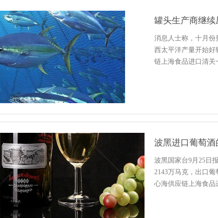
消息人士称，十月份
西太平洋产量开始好
链上海食品进口清关
询。
波黑进口葡萄酒
波黑国家台9月25日
2143万马克，出口
心海供应链上海食品