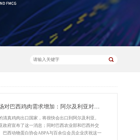
北非两个重要市场对巴西鸡肉需求增加：阿尔及利亚对巴西清真鸡肉开放；埃及暂停征收鸡肉进口关税6个月
的清真鸡肉出口国家，将很快会出口到阿尔及利亚。
利亚政府宣布了这一消息；同时巴西农业部和巴西外交
。巴西动物蛋白协会ABPA与百余位会员企业庆祝这一