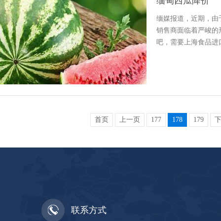
缅甸西瓜降价
缅媒报道，近期，由
销售商面临着严峻的
吧，需要上海食品进
首页
上一页
177
178
179
联系方式