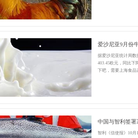
重…
爱沙尼亚9月份
据爱沙尼亚统计局数据
403.45欧元，同
下吧，需要上海食品
中国与智利签署
智利《信使报》10