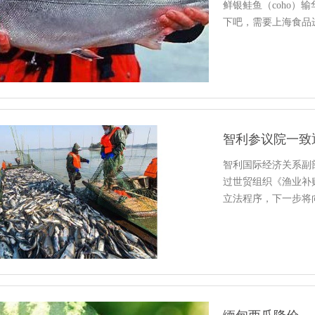
鲜银鲑鱼（coho
下吧，需要上海食品
智利参议院一致
智利国际经济关系副
过世贸组织《渔业补
立法程序，下一步将
口…